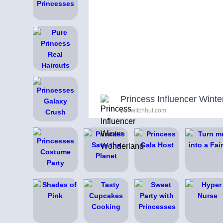
Princess Influencer Wint
por witchhut.com