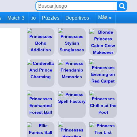
Más
s
Match 3
.io
Puzzles
Deportivos