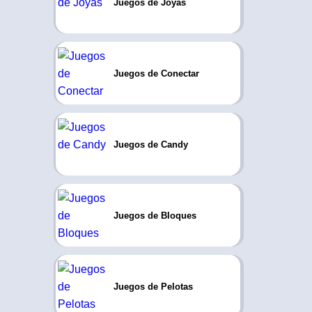
Juegos de Joyas
Juegos de Conectar
Juegos de Candy
Juegos de Bloques
Juegos de Pelotas