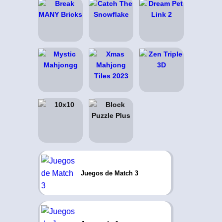
Juegos de Match 3