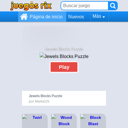
Más
Página de inicio
Nuevos
Jewels Blocks Puzzle
Play
Jewels Blocks Puzzle
por MarketJS