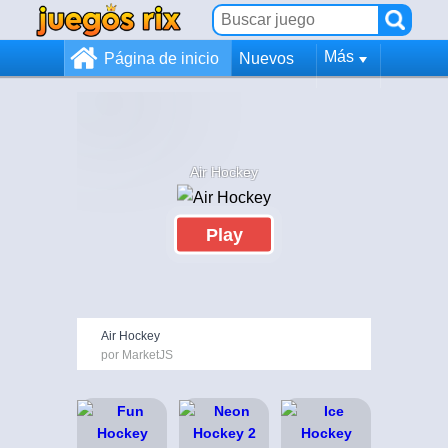
Más
Página de inicio
Nuevos
Air Hockey
Play
Air Hockey
por MarketJS