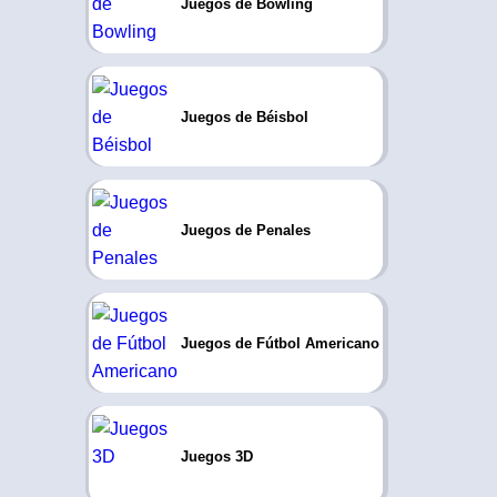
Juegos de Bowling
Juegos de Béisbol
Juegos de Penales
Juegos de Fútbol Americano
Juegos 3D