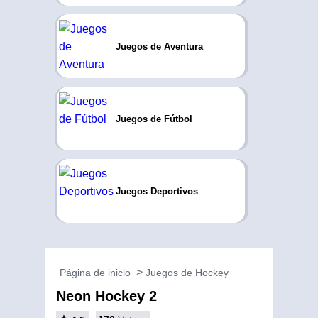
Juegos de Aventura
Juegos de Fútbol
Juegos Deportivos
Página de inicio
Juegos de Hockey
Neon Hockey 2