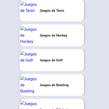
Juegos de Tenis
Juegos de Hockey
Juegos de Golf
Juegos de Bowling