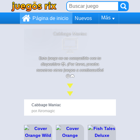
Más
Página de inicio
Nuevos
Cabbage Maniac
Este juego no es compatible con tu
dispositivo 😞. ¡Por favor, prueba
nuestros otros juegos a continuación!
😄🎮
Cabbage Maniac
por Airomagic