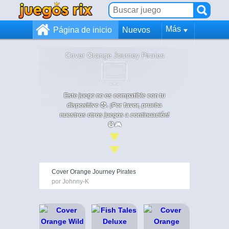
Más
Página de inicio
Nuevos
Cover Orange Journey Pirates
Este juego no es compatible con tu
dispositivo 😞. ¡Por favor, prueba
nuestros otros juegos a continuación!
😄🎮
Cover Orange Journey Pirates
por Johnny-K