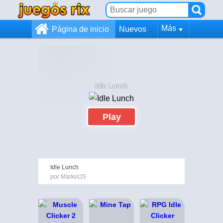
Más
Página de inicio
Nuevos
Idle Lunch
Play
Idle Lunch
por MarketJS