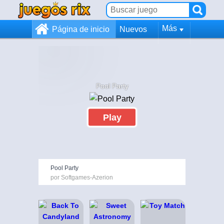
Más
Página de inicio
Nuevos
Pool Party
Play
Pool Party
por Softgames-Azerion