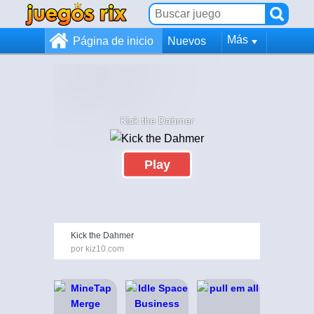
Más
Página de inicio
Nuevos
Kick the Dahmer
Play
Kick the Dahmer
por kiz10.com