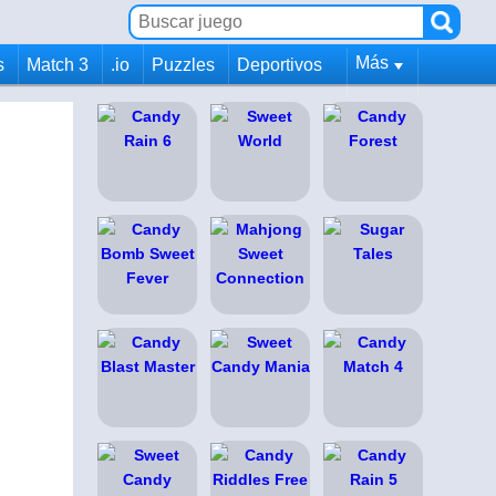
Más
s
Match 3
.io
Puzzles
Deportivos