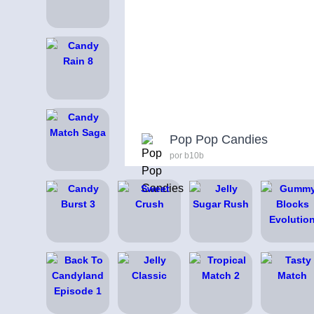
Pop Pop Candies
por b10b