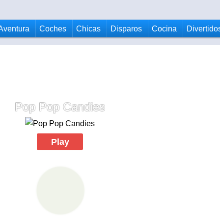
Aventura
Coches
Chicas
Disparos
Cocina
Divertido
Pop Pop Candies
Play