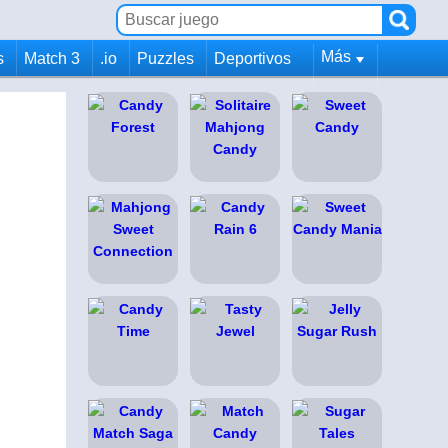
Más
s
Match 3
.io
Puzzles
Deportivos