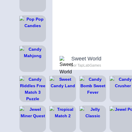
Sweet World
por TapLabGames