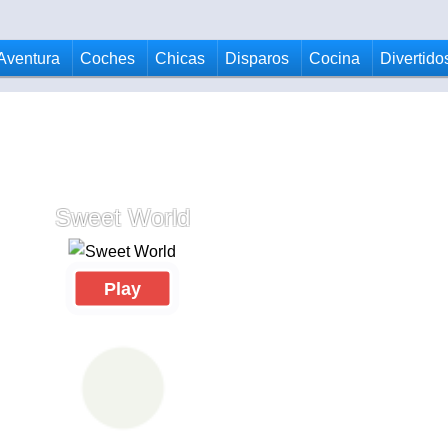
Aventura
Coches
Chicas
Disparos
Cocina
Divertido
Sweet World
Play