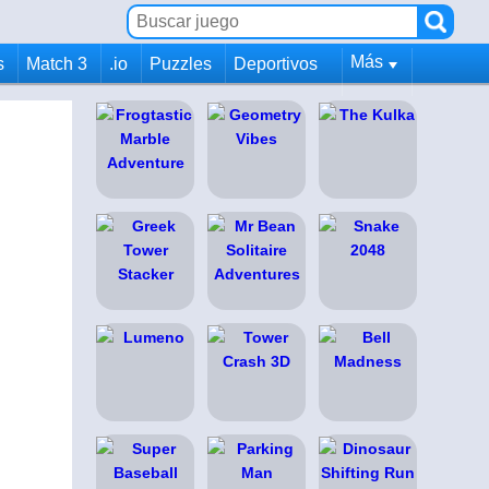
Más
s
Match 3
.io
Puzzles
Deportivos