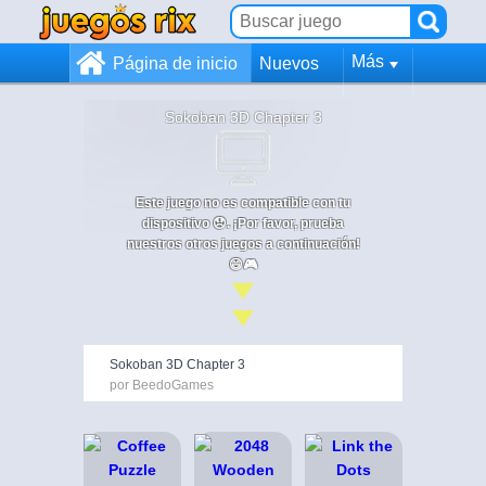
Más
Página de inicio
Nuevos
Sokoban 3D Chapter 3
Este juego no es compatible con tu
dispositivo 😞. ¡Por favor, prueba
nuestros otros juegos a continuación!
😄🎮
Sokoban 3D Chapter 3
por BeedoGames