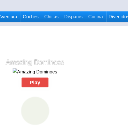
Aventura
Coches
Chicas
Disparos
Cocina
Divertido
Amazing Dominoes
Play