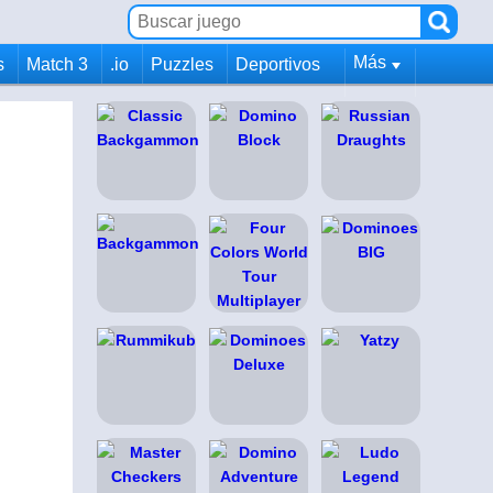
Más
s
Match 3
.io
Puzzles
Deportivos