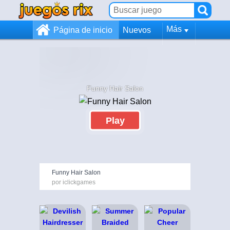
Más
Página de inicio
Nuevos
Funny Hair Salon
Play
Funny Hair Salon
por iclickgames