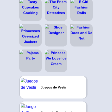
Juegos de Vestir