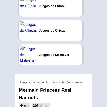
Juegos de Fútbol
Juegos de Chicas
Juegos de Makeover
Página de inicio
Juegos de Peluquería
Mermaid Princess Real
Haircuts
309
Votos
4.8