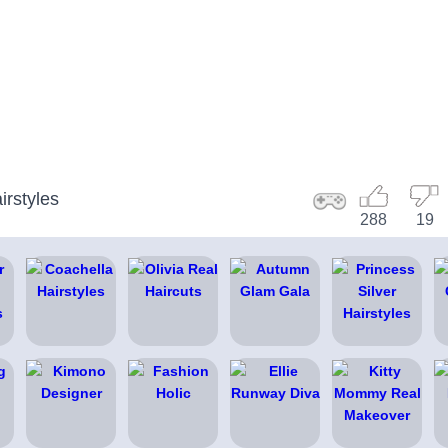
rstyles
288
19