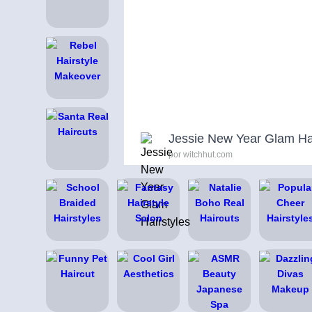
Jessie New Year Glam Hai
por witchhut.com