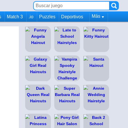
Más
s
Match 3
.io
Puzzles
Deportivos