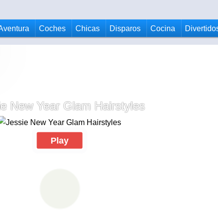
Aventura
Coches
Chicas
Disparos
Cocina
Divertido
ie New Year Glam Hairstyles
Play