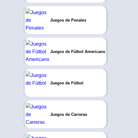
Juegos de Penales
Juegos de Fútbol Americano
Juegos de Fútbol
Juegos de Carreras