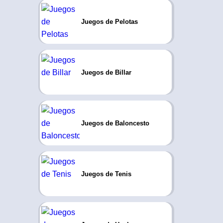
Juegos de Pelotas
Juegos de Billar
Juegos de Baloncesto
Juegos de Tenis