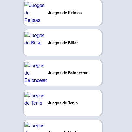
Juegos de Pelotas
Juegos de Billar
Juegos de Baloncesto
Juegos de Tenis