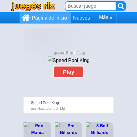
Más
Página de inicio
Nuevos
Speed Pool King
Play
Speed Pool King
por Happylander Ltd