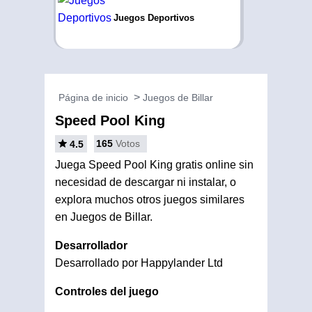
Juegos Deportivos
Página de inicio
Juegos de Billar
Speed Pool King
165
Votos
4.5
Juega Speed Pool King gratis online sin
necesidad de descargar ni instalar, o
explora muchos otros juegos similares
en Juegos de Billar.
Desarrollador
Desarrollado por Happylander Ltd
Controles del juego