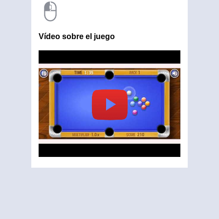
Vídeo sobre el juego