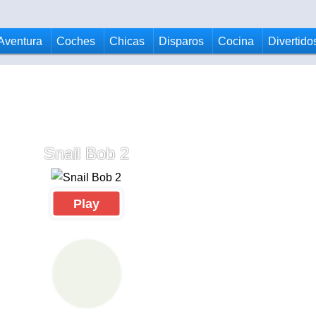
Aventura
Coches
Chicas
Disparos
Cocina
Divertido
Snail Bob 2
Play