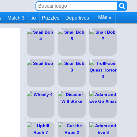
Más
s
Match 3
.io
Puzzles
Deportivos