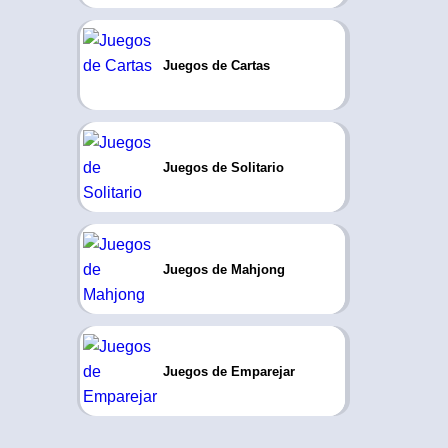
Juegos de Cartas
Juegos de Solitario
Juegos de Mahjong
Juegos de Emparejar