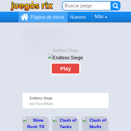
Más
Página de inicio
Nuevos
Endless Siege
Play
Endless Siege
por RavalMatic