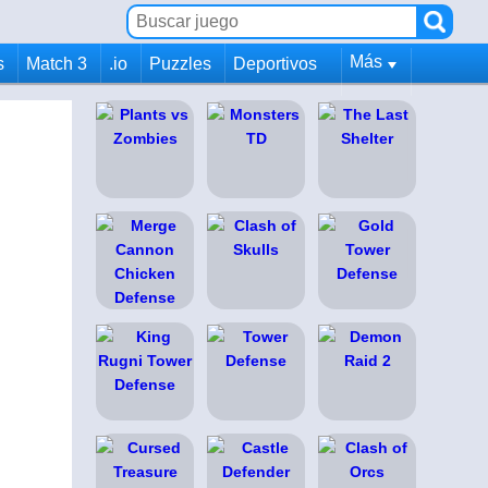
Más
s
Match 3
.io
Puzzles
Deportivos