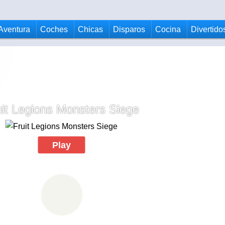
Aventura
Coches
Chicas
Disparos
Cocina
Divertido
uit Legions Monsters Siege
Play