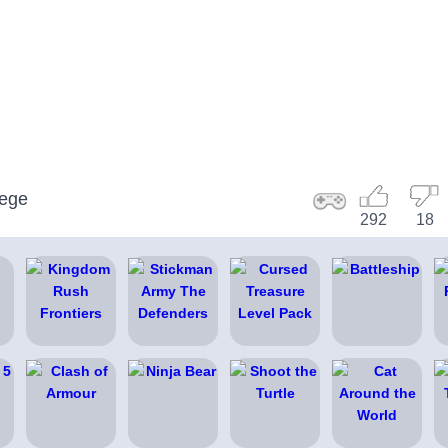
iege
292
18