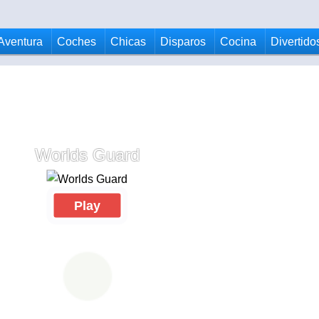
Aventura
Coches
Chicas
Disparos
Cocina
Divertido
Worlds Guard
Play