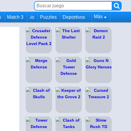
Más
s
Match 3
.io
Puzzles
Deportivos