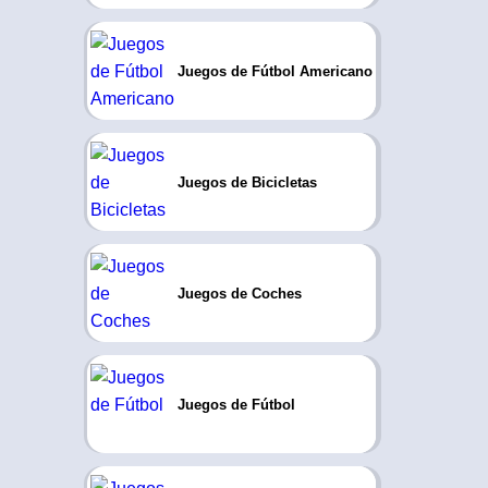
Juegos de Fútbol Americano
Juegos de Bicicletas
Juegos de Coches
Juegos de Fútbol