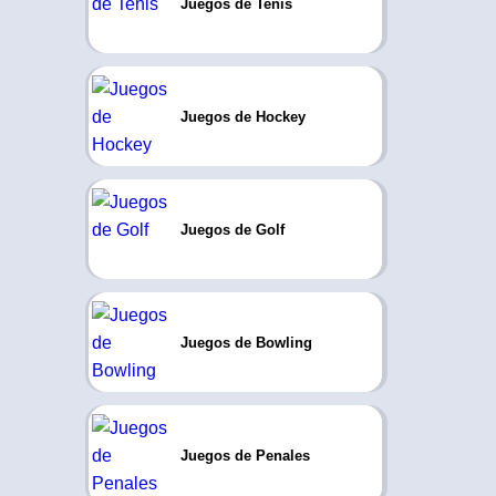
Juegos de Tenis
Juegos de Hockey
Juegos de Golf
Juegos de Bowling
Juegos de Penales