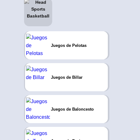
Juegos de Pelotas
Juegos de Billar
Juegos de Baloncesto