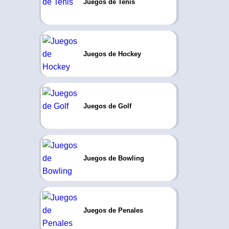
Juegos de Tenis
Juegos de Hockey
Juegos de Golf
Juegos de Bowling
Juegos de Penales