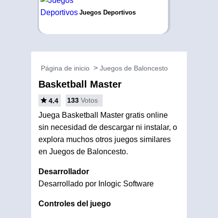
Juegos Deportivos
Página de inicio
Juegos de Baloncesto
Basketball Master
133
Votos
4.4
Juega Basketball Master gratis online
sin necesidad de descargar ni instalar, o
explora muchos otros juegos similares
en Juegos de Baloncesto.
Desarrollador
Desarrollado por Inlogic Software
Controles del juego